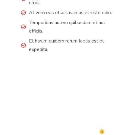
error.
At vero eos et accusamus et iusto odio.
Temporibus autem quibusdam et aut
officiis.
Et harum quidem rerum facilis est et
expedita.
Très bon service, super professionnel et surtout, à l'heure! Je
referai appel à eux l'heure venue